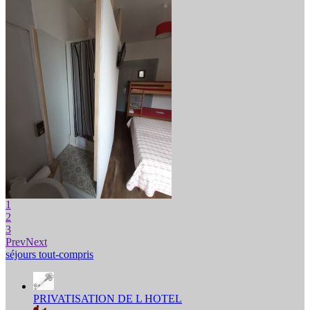
1
2
3
Prev
Next
séjours tout-compris
PRIVATISATION DE L HOTEL