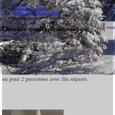
Accueil
>
Séjours tout-compris
>
Forfaits séjours demi-pension
>
Chambre quadruple économique
Chambre quadruple économique
Cette chambre avec un grand lit et 1 lit simple
possède une salle d'eau avec douche, lavabo et
toilettes.
Elle est idéale pour un couple avec un enfant,
ou pour 2 personnes avec lits séparés