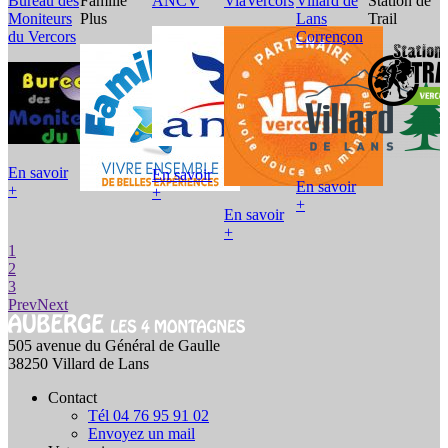
Bureau des
Famille
ANCV
ViaVercors
Villard de
Station de
P
Moniteurs
Plus
Lans
Trail
n
du Vercors
Corrençon
r
V
E
En savoir
En savoir
En savoir
+
+
+
En savoir
+
1
2
3
Prev
Next
505 avenue du Général de Gaulle
38250 Villard de Lans
Contact
Tél 04 76 95 91 02
Envoyez un mail