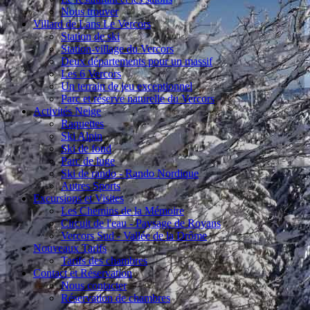
Nous trouver
Villard de Lans Le Vercors
Station de ski
Station-village du Vercors
Deux départements pour un massif
Les 6 Vercors
Un terrain de jeu exceptionnel
Parc et réserve naturelle du Vercors
Activités Neige
Raquettes
Ski Alpin
Ski de fond
Parc de luge
Ski de rando - Rando Nordique
Autres Sports
Excursions et Visites
Les Chemins de la Mémoire
Circuit de l'eau - Paysage de Royans
Vercors Sud - Vallée de la Drôme
Nouveaux Tarifs
Tarifs des chambres
Contact et Réservation
Nous contacter
Réservation de chambres