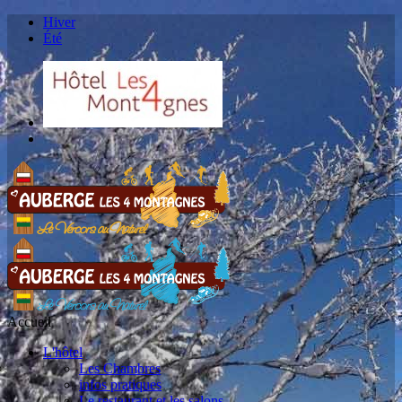
Hiver
Été
Accueil
L'hôtel
Les Chambres
infos pratiques
Le restaurant et les salons