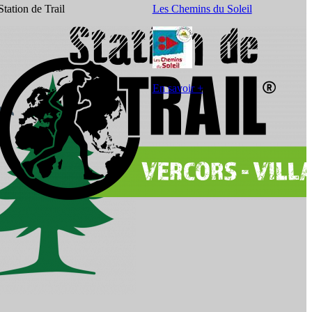
Station de Trail
Les Chemins du Soleil
B
En savoir +
E