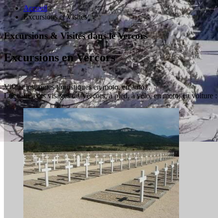
Accueil
>
Excursions et Visites
Excursions & Visites dans le Vercors
Excursions en Vercors
Visiter les routes touristiques en moto, en auto...
Les différents visages du Vercors, à pied, à vélo, en moto, en voiture :