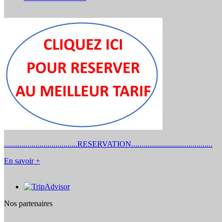
.....................................RESERVATION.........................................
En savoir +
Nos partenaires