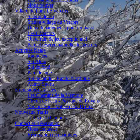
Nous trouver
Villard de Lans Le Vercors
Station de ski
Station-village du Vercors
Deux départements pour un massif
Les 6 Vercors
Un terrain de jeu exceptionnel
Parc et réserve naturelle du Vercors
Activités Neige
Raquettes
Ski Alpin
Ski de fond
Parc de luge
Ski de rando - Rando Nordique
Autres Sports
Excursions et Visites
Les Chemins de la Mémoire
Circuit de l'eau - Paysage de Royans
Vercors Sud - Vallée de la Drôme
Nouveaux Tarifs
Tarifs des chambres
Contact et Réservation
Nous contacter
Réservation de chambres