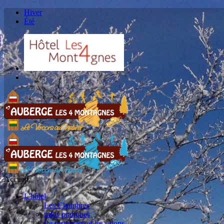
Hiver
Été
Accueil
L'hôtel
Les Chambres
infos pratiques
Le restaurant et les salons