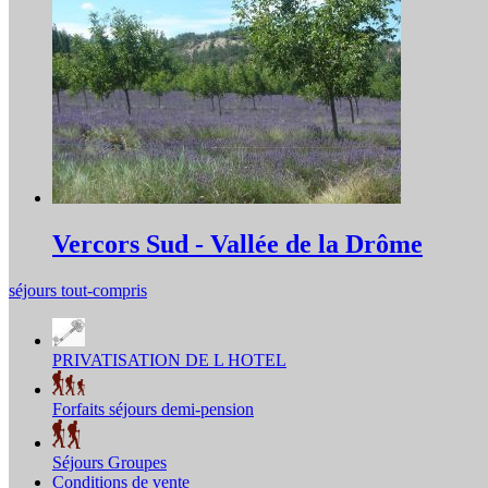
Vercors Sud - Vallée de la Drôme
séjours tout-compris
PRIVATISATION DE L HOTEL
Forfaits séjours demi-pension
Séjours Groupes
Conditions de vente