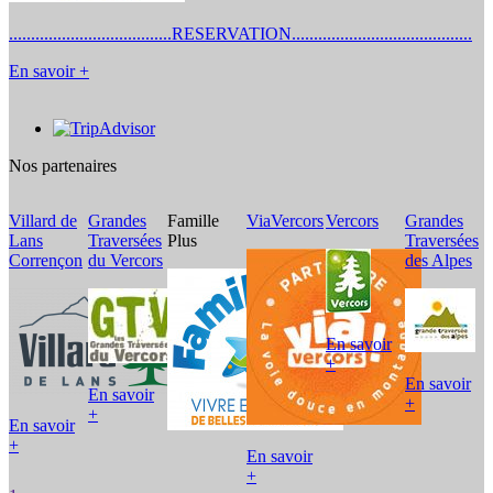
.....................................RESERVATION.........................................
En savoir +
Nos partenaires
Villard de
Grandes
Famille
ViaVercors
Vercors
Grandes
A
Lans
Traversées
Plus
Traversées
V
Corrençon
du Vercors
des Alpes
En savoir
+
En savoir
En savoir
+
+
En savoir
+
En savoir
+