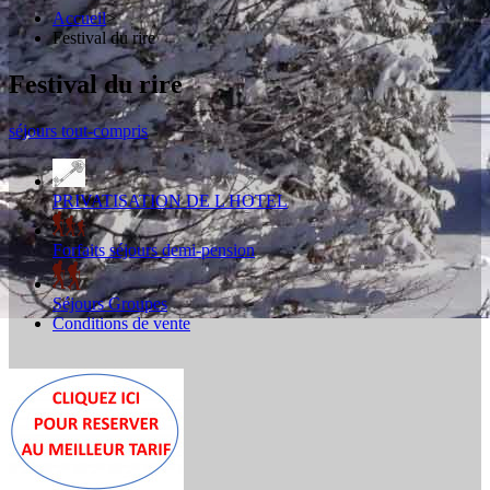
Accueil
>
Festival du rire
Festival du rire
séjours tout-compris
PRIVATISATION DE L HOTEL
Forfaits séjours demi-pension
Séjours Groupes
Conditions de vente