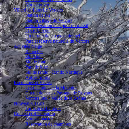
Nous trouver
Villard de Lans Le Vercors
Station de ski
Station-village du Vercors
Deux départements pour un massif
Les 6 Vercors
Un terrain de jeu exceptionnel
Parc et réserve naturelle du Vercors
Activités Neige
Raquettes
Ski Alpin
Ski de fond
Parc de luge
Ski de rando - Rando Nordique
Autres Sports
Excursions et Visites
Les Chemins de la Mémoire
Circuit de l'eau - Paysage de Royans
Vercors Sud - Vallée de la Drôme
Nouveaux Tarifs
Tarifs des chambres
Contact et Réservation
Nous contacter
Réservation de chambres