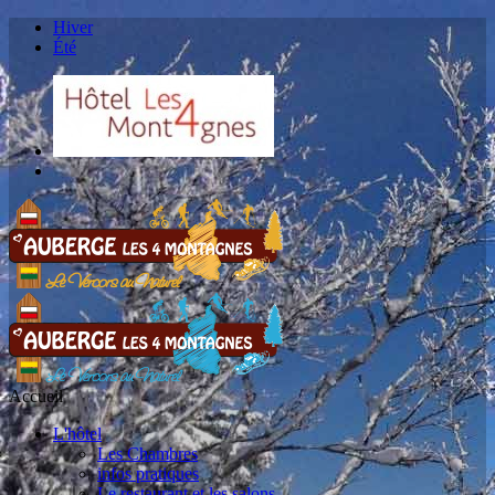
Hiver
Été
Accueil
L'hôtel
Les Chambres
infos pratiques
Le restaurant et les salons