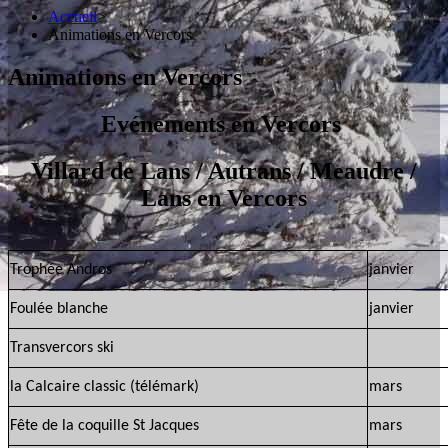
Accueil
>
Animations en Vercors
Animations en Vercors
Evénements en Vercors
Villard de Lans / Autrans / Meaudre /
Lans en Vercors
Trophée Andros
janvier
Foulée blanche
janvier
Transvercors ski
la Calcaire classic (télémark)
mars
Fête de la coquille St Jacques
mars