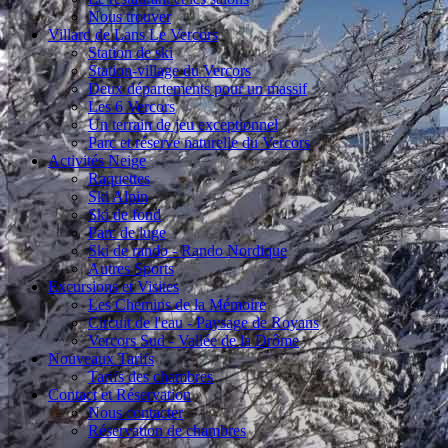
Nous trouver
Villard de Lans Le Vercors
Station de ski
Station-village du Vercors
Deux départements pour un massif
Les 6 Vercors
Un terrain de jeu exceptionnel
Parc et réserve naturelle du Vercors
Activités Neige
Raquettes
Ski Alpin
Ski de fond
Parc de luge
Ski de rando - Rando Nordique
Autres Sports
Excursions et Visites
Les Chemins de la Mémoire
Circuit de l'eau - Paysage de Royans
Vercors Sud - Vallée de la Drôme
Nouveaux Tarifs
Tarifs des chambres
Contact et Réservation
Nous contacter
Réservation de chambres