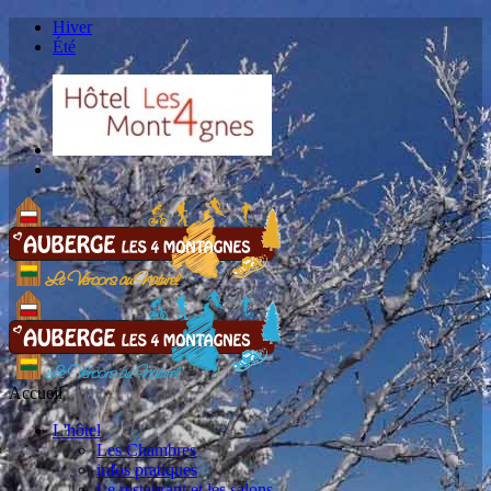
Hiver
Été
Accueil
L'hôtel
Les Chambres
infos pratiques
Le restaurant et les salons