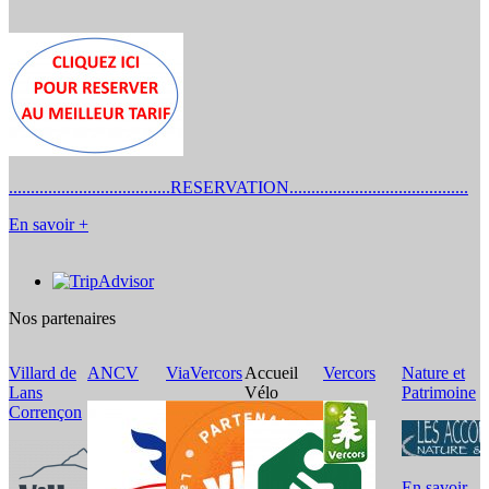
.....................................RESERVATION.........................................
En savoir +
Nos partenaires
Villard de
ANCV
ViaVercors
Accueil
Vercors
Nature et
L
Lans
Vélo
Patrimoine
C
Corrençon
d
En savoir