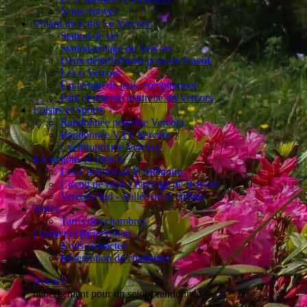
Nous trouver
Villard de Lans Le Vercors
Station de ski
Station-village du Vercors
Deux départements pour un massif
Les 6 Vercors
Un terrain de jeux exceptionnel
Parc et réserve naturelle du Vercors
Loisirs et Sports
Randonnée pédestre Vercors
Randonnée VTT Vercors
Cyclotourisme Vercors
Excursions et Visites
Les Chemins de la Mémoire
Circuit de l'eau - Paysage de Royans
Vercors Sud - Vallée de la Drôme
Tarifs.
Tarifs des chambres
Contact et Réservation
Nous contacter
Réservation de chambres
Accueil
>
hebergement pour un sejour randonnée