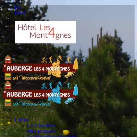
Été
Hiver
Menu
L'hôtel
Les Chambres
infos pratiques
Le restaurant et les salons