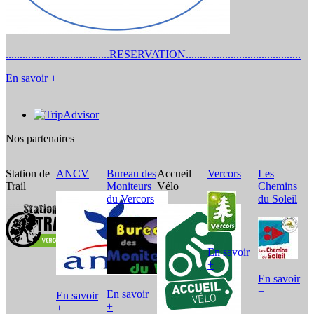
.....................................RESERVATION.........................................
En savoir +
Nos partenaires
Station de
ANCV
Bureau des
Accueil
Vercors
Les
V
Trail
Moniteurs
Vélo
Chemins
L
du Vercors
du Soleil
C
En savoir
+
En savoir
+
En savoir
En savoir
E
+
+