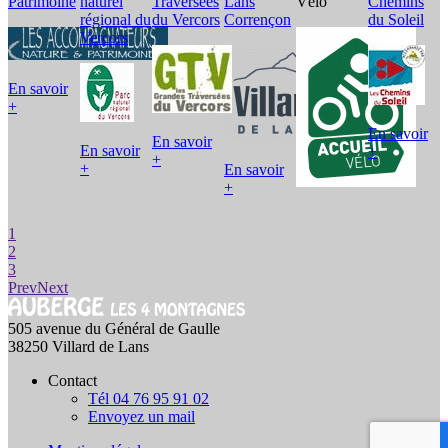
Patrimoine
naturel
Traversées
Lans
Vélo
Chemins
P
régional du
du Vercors
Corrençon
du Soleil
Vercors
En savoir
+
En savoir
En savoir
En savoir
+
+
+
En savoir
+
1
2
3
Prev
Next
505 avenue du Général de Gaulle
38250 Villard de Lans
Contact
Tél 04 76 95 91 02
Envoyez un mail