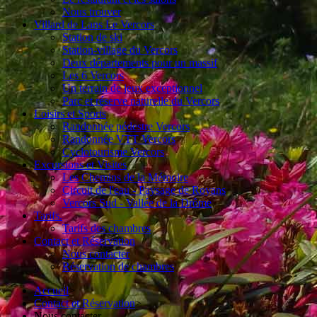
Nous trouver
Villard de Lans Le Vercors
Station de ski
Station-village du Vercors
Deux départements pour un massif
Les 6 Vercors
Un terrain de jeux exceptionnel
Parc et réserve naturelle du Vercors
Loisirs et Sports
Randonnée pédestre Vercors
Randonnée VTT Vercors
Cyclotourisme Vercors
Excursions et Visites
Les Chemins de la Mémoire
Circuit de l'eau - Paysage de Royans
Vercors Sud - Vallée de la Drôme
Tarifs.
Tarifs des chambres
Contact et Réservation
Nous contacter
Réservation de chambres
Accueil
>
Contact et Réservation
>
Nous contacter