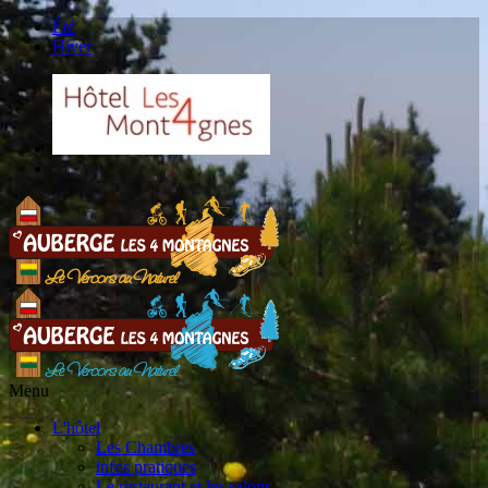
Été
Hiver
Menu
L'hôtel
Les Chambres
infos pratiques
Le restaurant et les salons