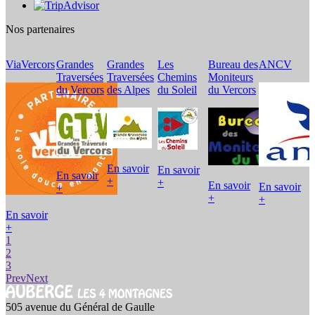
Nos partenaires
ViaVercors
Grandes
Grandes
Les
Bureau des
ANCV
V
Traversées
Traversées
Chemins
Moniteurs
L
du Vercors
des Alpes
du Soleil
du Vercors
C
En savoir
En savoir
En savoir
+
+
En savoir
En savoir
+
E
+
+
En savoir
+
1
2
3
Prev
Next
505 avenue du Général de Gaulle