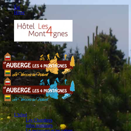
Été
Hiver
Menu
L'hôtel
Les Chambres
infos pratiques
Le restaurant et les salons