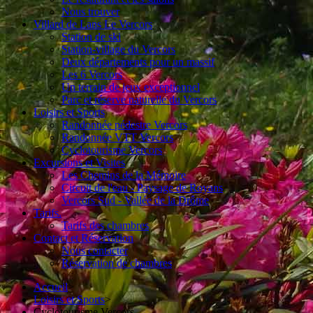
Nous trouver
Villard de Lans Le Vercors
Station de ski
Station-village du Vercors
Deux départements pour un massif
Les 6 Vercors
Un terrain de jeux exceptionnel
Parc et réserve naturelle du Vercors
Loisirs et Sports
Randonnée pédestre Vercors
Randonnée VTT Vercors
Cyclotourisme Vercors
Excursions et Visites
Les Chemins de la Mémoire
Circuit de l'eau - Paysage de Royans
Vercors Sud - Vallée de la Drôme
Tarifs.
Tarifs des chambres
Contact et Réservation
Nous contacter
Réservation de chambres
Accueil
>
Loisirs et Sports
>
Cyclotourisme Vercors